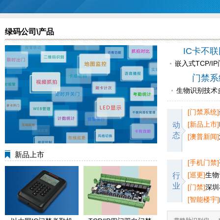
绿码公司\产品
IC卡不
嵌入式TCP/I
门禁系
生物识别技术
禁
[门禁系统]
[新品上市]
动
态
[澳普新闻]
新品上市
[手机门禁]
[巡更]
生物
行
业
[门禁]
深圳
[智能楼宇]